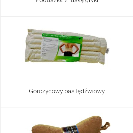
Poduszka z łuską gryki
Gorczycowy pas lędźwiowy