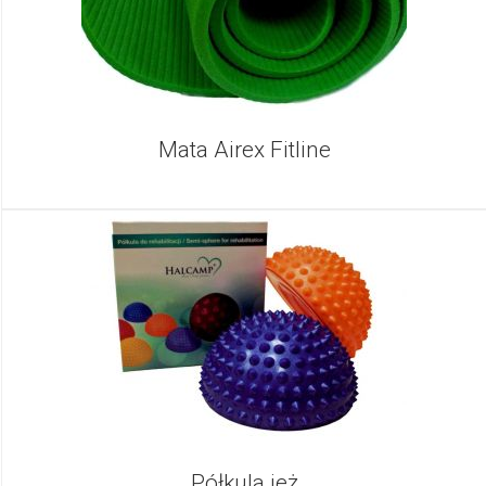
Mata Airex Fitline
Półkula jeż