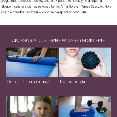
kręgosłup, podkładki pod myszkę oraz poduszki korekcyjne do spania .
Sklepem opiekują się nasze konsultantki: Anna Górska i Teresa Szyszko, które
chętnie doradzą Państwu w doborze najlepszego produktu.
AKCESORIA DOSTĘPNE W NASZYM SKLEPIE
Do rozluźniania i masażu
Do terapii ręki