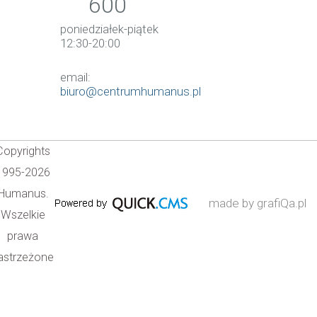
600
poniedziałek-piątek
12:30-20:00
email:
biuro@centrumhumanus.pl
Copyrights
1995-2026
Humanus.
made by grafiQa.pl
Wszelkie
prawa
astrzeżone