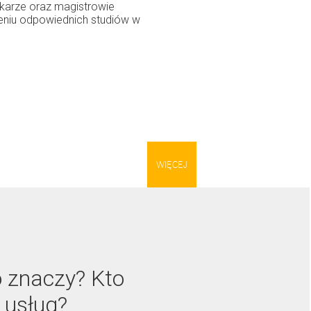
karze oraz magistrowie
ńczeniu odpowiednich studiów w
WIĘCEJ
o znaczy? Kto
 usług?