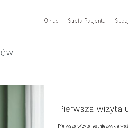
O nas
Strefa Pacjenta
Specj
tów
Pierwsza wizyta u
Pierwsza wizyta jest niezwykle wa