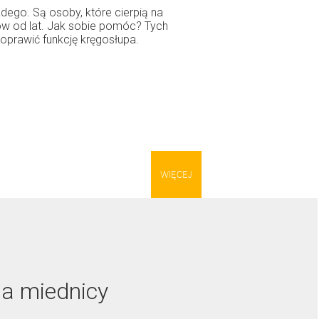
dego. Są osoby, które cierpią na
ów od lat. Jak sobie pomóc? Tych
prawić funkcję kręgosłupa.
WIĘCEJ
na miednicy