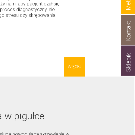
Metody
ży nam, aby pacjent czuł się
 proces diagnostyczny, nie
o stresu czy skrępowania.
Kontakt
Sklepik
WIĘCEJ
a w pigułce
gosłupa powodująca skrzywienie w