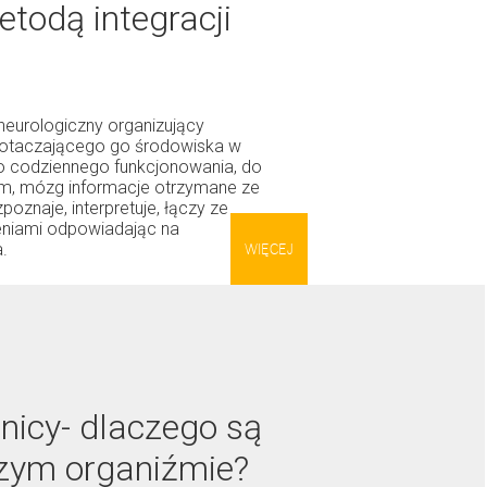
todą integracji
neurologiczny organizujący
i otaczającego go środowiska w
do codziennego funkcjonowania, do
ym, mózg informacje otrzymane ze
oznaje, interpretuje, łączy ze
eniami odpowiadając na
.
WIĘCEJ
nicy- dlaczego są
szym organiźmie?