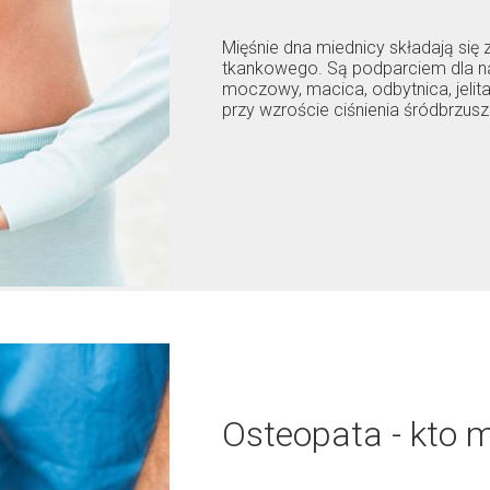
Mięśnie dna miednicy składają si
tkankowego. Są podparciem dla na
moczowy, macica, odbytnica, jelit
przy wzroście ciśnienia śródbrzus
Osteopata - kto 