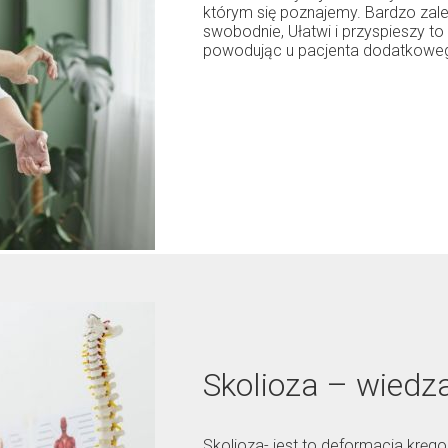
którym się poznajemy. Bardzo zale
swobodnie, Ułatwi i przyspieszy to
powodując u pacjenta dodatkoweg
Skolioza – wiedz
Skolioza- jest to deformacja krę