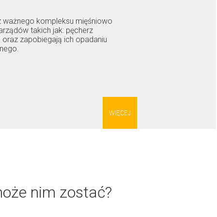
ę z ważnego kompleksu mięśniowo
rządów takich jak: pęcherz
a oraz zapobiegają ich opadaniu
znego.
WIĘCEJ
może nim zostać?