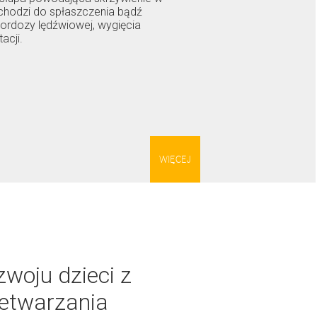
chodzi do spłaszczenia bądź
 lordozy lędźwiowej, wygięcia
acji.
WIĘCEJ
woju dzieci z
zetwarzania