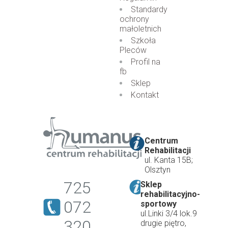
Standardy
ochrony
małoletnich
Szkoła
Pleców
Profil na
fb
Sklep
Kontakt
Centrum
Rehabilitacji
ul. Kanta 15B;
Olsztyn
725
Sklep
rehabilitacyjno-
072
sportowy
ul.Linki 3/4 lok.9
320
drugie piętro,