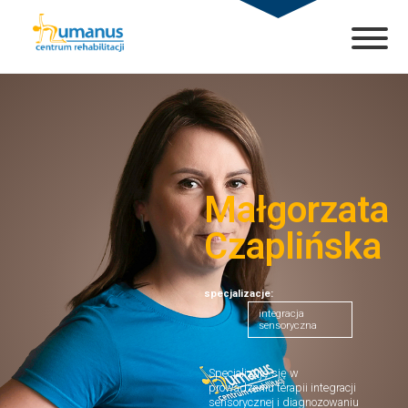
Małgorzata
Czaplińska
specjalizacje:
integracja
sensoryczna
Specjalizuję się w
prowadzeniu terapii integracji
sensorycznej i diagnozowaniu