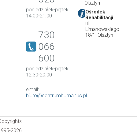
Olsztyn
poniedziałek-piątek
Ośrodek
14.00-21.00
Rehabilitacji
ul.
Limanowskiego
730
18/1, Olsztyn
066
600
poniedziałek-piątek
12:30-20:00
email:
biuro@centrumhumanus.pl
Copyrights
1995-2026