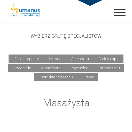
WYBIERZ GRUPĘ SPECJALISTÓW
Fizjoterapeuta
Lekarz
Osteopata
Dietoterapia
Logopeda
Masażysta
Psycholog
Terapeuta SI
Instruktor oddechu
Trener
Masażysta