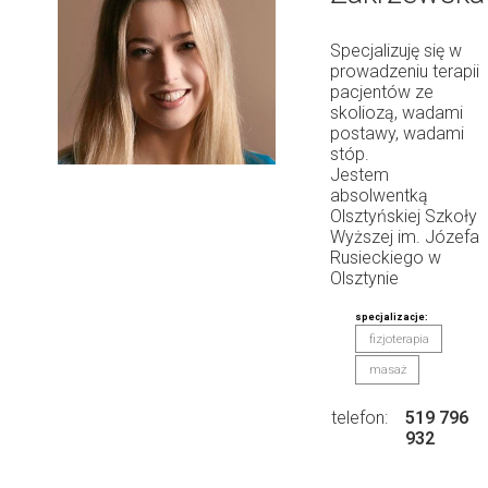
Specjalizuję się w
prowadzeniu terapii
pacjentów ze
skoliozą, wadami
postawy, wadami
stóp.
Jestem
absolwentką
Olsztyńskiej Szkoły
Wyższej im. Józefa
Rusieckiego w
Olsztynie
specjalizacje:
fizjoterapia
masaż
telefon:
519 796
932