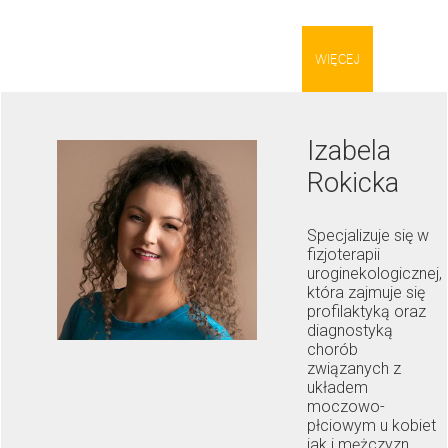
WIĘCEJ
Izabela
Rokicka
Specjalizuje się w
fizjoterapii
uroginekologicznej,
która zajmuje się
profilaktyką oraz
diagnostyką
chorób
związanych z
układem
moczowo-
płciowym u kobiet
jak i mężczyzn.