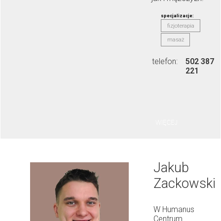
specjalizacje:
fizjoterapia
masaż
telefon:
502 387
221
WIĘCEJ
Jakub
Zackowski
W Humanus
Centrum