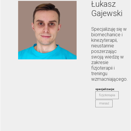
Łukasz
Gajewski
Specjalizuję się w
biomechanice i
kinezyterapii,
nieustannie
poszerzając
swoją wiedzę w
zakresie
fizjoterapii i
treningu
wzmacniającego.
specjalizacje:
fizjoterapia
masaż