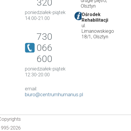
320
drugie piętro,
Olsztyn
poniedziałek-piątek
Ośrodek
14.00-21.00
Rehabilitacji
ul.
Limanowskiego
730
18/1, Olsztyn
066
600
poniedziałek-piątek
12:30-20:00
email:
biuro@centrumhumanus.pl
Copyrights
1995-2026