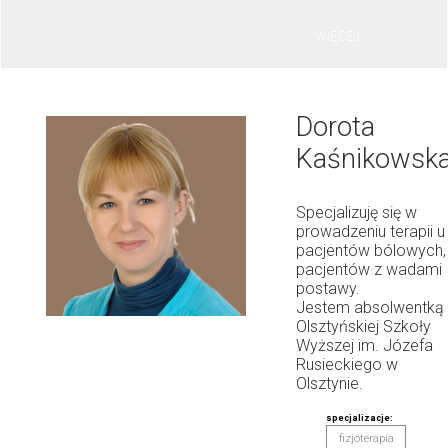
WIĘCEJ
Dorota
Kaśnikowsk
Specjalizuję się w
prowadzeniu terapii u
pacjentów bólowych,
pacjentów z wadami
postawy.
Jestem absolwentką
Olsztyńskiej Szkoły
Wyższej im. Józefa
Rusieckiego w
Olsztynie.
specjalizacje:
fizjoterapia