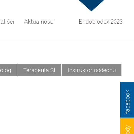
aliści
Aktualności
Endobiodex 2023
olog
Terapeuta SI
Instruktor oddechu
facebook