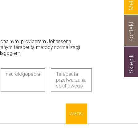
Metody
Kontakt
jonalnym, providerem Johansena
owanym terapeutą metody normalizacji
edagogiem,
Sklepik
neurologopedia
Terapeuta
przetwarzania
słuchowego
WIĘCEJ