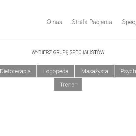
O nas
Strefa Pacjenta
Specj
WYBIERZ GRUPĘ SPECJALISTÓW
Dietoterapia
Logopeda
Masażysta
Psych
Trener