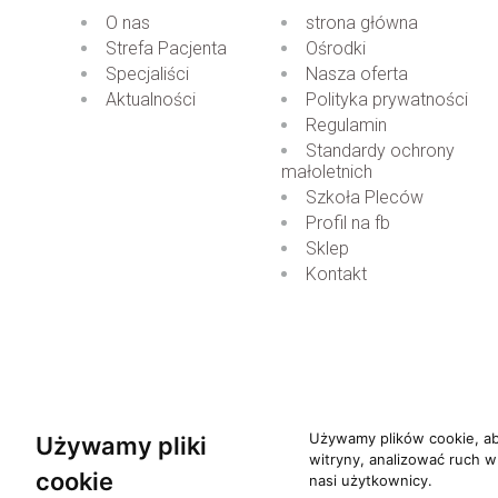
O nas
strona główna
Strefa Pacjenta
Ośrodki
Specjaliści
Nasza oferta
Aktualności
Polityka prywatności
Regulamin
Standardy ochrony
małoletnich
Szkoła Pleców
Profil na fb
Sklep
Kontakt
Używamy plików cookie, ab
Używamy pliki
witryny, analizować ruch w
cookie
Copyrights 1995-2026 Humanus. Wsz
nasi użytkownicy.