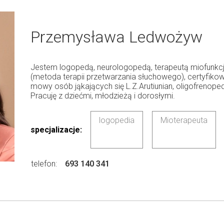
Przemysława Ledwożyw
Jestem logopedą, neurologopedą, terapeutą miofunkc
(metoda terapii przetwarzania słuchowego), certyfik
mowy osób jąkających się L.Z.Arutiunian, oligofrenop
Pracuję z dziećmi, młodzieżą i dorosłymi.
logopedia
Mioterapeuta
specjalizacje:
telefon:
693 140 341