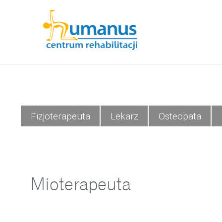
Fizjoterapeuta
Lekarz
Osteopata
Mioterapeuta