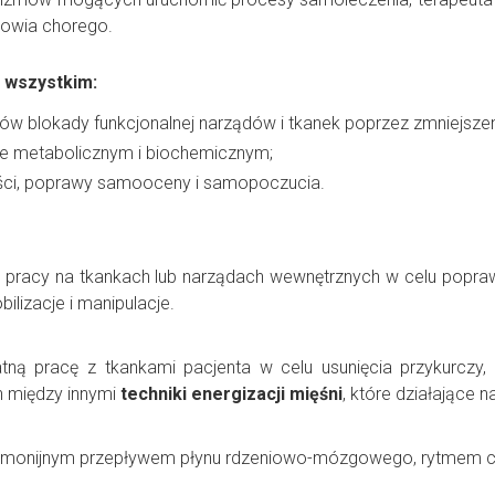
rowia chorego.
 wszystkim:
ów blokady funkcjonalnej narządów i tkanek poprzez zmniejszen
e metabolicznym i biochemicznym;
ości, poprawy samooceny i samopoczucia.
 pracy na tkankach lub narządach wewnętrznych w celu popraw
ilizacje i manipulacje.
tną pracę z tkankami pacjenta w celu usunięcia przykurczy
h między innymi
techniki energizacji mięśni
, które działające n
armonijnym przepływem płynu rdzeniowo-mózgowego, rytmem 