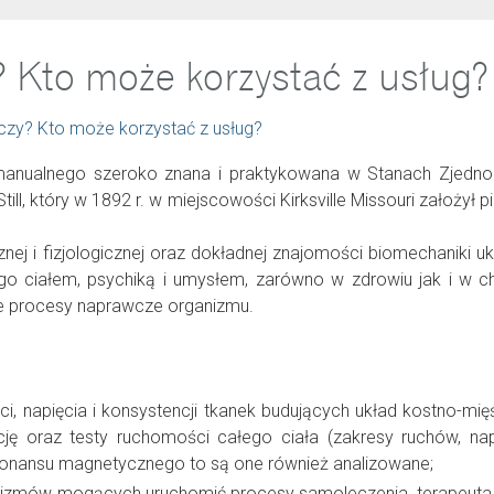
? Kto może korzystać z usług?
aczy? Kto może korzystać z usług?
anualnego szeroko znana i praktykowana w Stanach Zjedno
ill, który w 1892 r. w miejscowości Kirksville Missouri założył 
ej i fizjologicznej oraz dokładnej znajomości biomechaniki ukł
go ciałem, psychiką i umysłem, zarówno w zdrowiu jak i w ch
je procesy naprawcze organizmu.
, napięcia i konsystencji tkanek budujących układ kostno-mię
ę oraz testy ruchomości całego ciała (zakresy ruchów, napię
zonansu magnetycznego to są one również analizowane;
nizmów mogących uruchomić procesy samoleczenia, terapeuta s