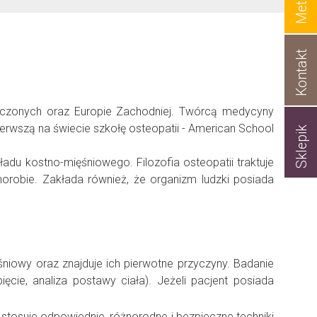
Metody
>
Kontakt
czonych oraz Europie Zachodniej. Twórcą medycyny
pierwszą na świecie szkołę osteopatii - American School
Sklepik
adu kostno-mięśniowego. Filozofia osteopatii traktuje
orobie. Zakłada również, że organizm ludzki posiada
śniowy oraz znajduje ich pierwotne przyczyny. Badanie
cie, analiza postawy ciała). Jeżeli pacjent posiada
tosuje odpowiednie, różnorodne i bezpieczne techniki