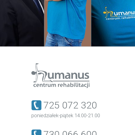
725 072 320
poniedziałek-piątek 14.00-21.00
730 066 600