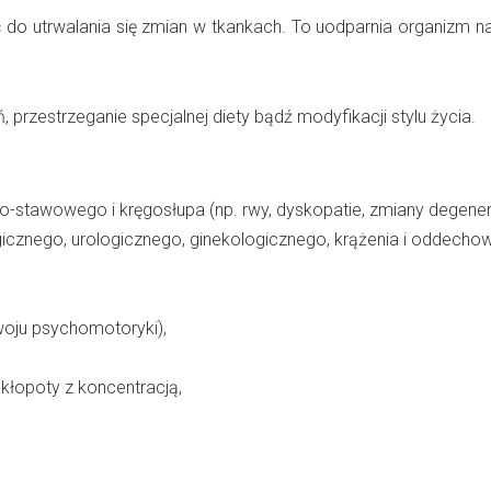
 do utrwalania się zmian w tkankach. To uodparnia organizm na
rzestrzeganie specjalnej diety bądź modyfikacji stylu życia.
no-stawowego i kręgosłupa (np. rwy, dyskopatie, zmiany degener
gicznego, urologicznego, ginekologicznego, krążenia i oddecho
woju psychomotoryki),
kłopoty z koncentracją,