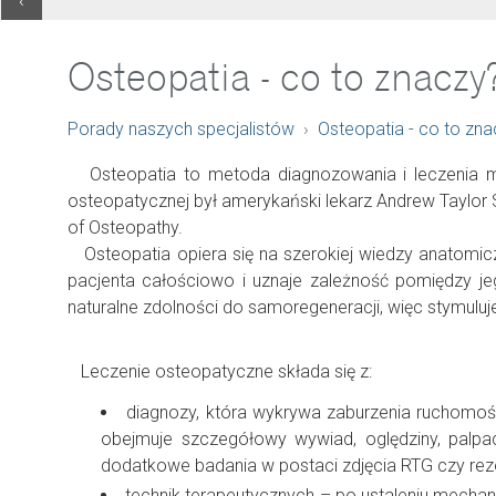
‹
Osteopatia - co to znaczy
Porady naszych specjalistów
Osteopatia - co to zn
Osteopatia to metoda diagnozowania i leczenia m
osteopatycznej był amerykański lekarz Andrew Taylor St
of Osteopathy.
Osteopatia opiera się na szerokiej wiedzy anatomiczn
pacjenta całościowo i uznaje zależność pomiędzy je
naturalne zdolności do samoregeneracji, więc stymulu
Leczenie osteopatyczne składa się z:
diagnozy, która wykrywa zaburzenia ruchomości
obejmuje szczegółowy wywiad, oględziny, palpacj
dodatkowe badania w postaci zdjęcia RTG czy re
technik terapeutycznych – po ustaleniu mecha