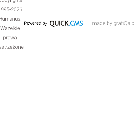
Copyrights
1995-2026
Humanus.
made by grafiQa.pl
Wszelkie
prawa
astrzeżone