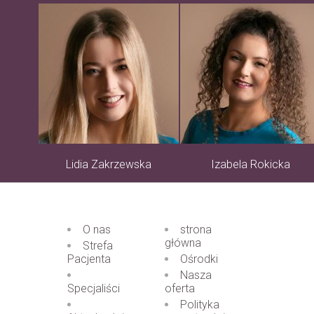
Lidia Zakrzewska
Izabela Rokicka
O nas
strona
główna
Strefa
Pacjenta
Ośrodki
Nasza
Specjaliści
oferta
Polityka