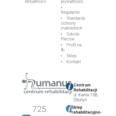
Aktualności
prywatności
Regulamin
Standardy
ochrony
małoletnich
Szkoła
Pleców
Profil na
fb
Sklep
Kontakt
Centrum
Rehabilitacji
ul. Kanta 15B;
Olsztyn
725
Sklep
rehabilitacyjno-